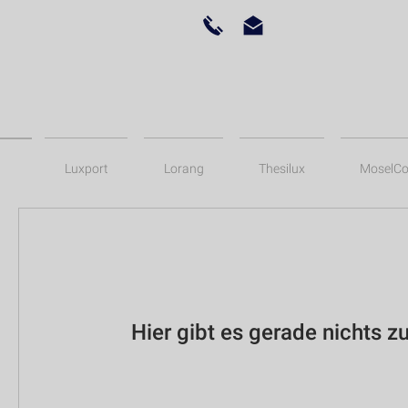
Luxport
Lorang
Thesilux
MoselCo
Hier gibt es gerade nichts z