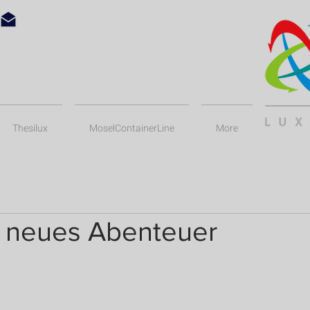
Thesilux
MoselContainerLine
More
in neues Abenteuer