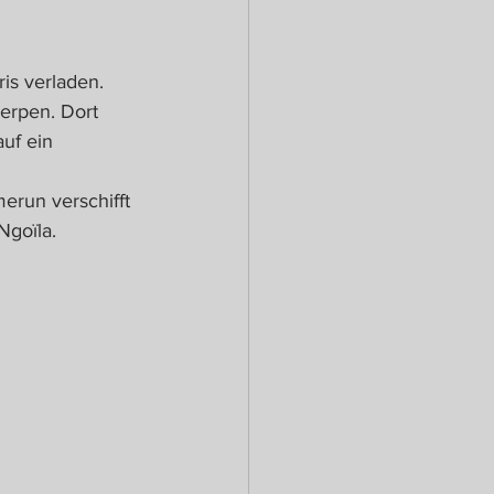
is verladen. 
erpen. Dort 
uf ein 
erun verschifft 
goïla. 