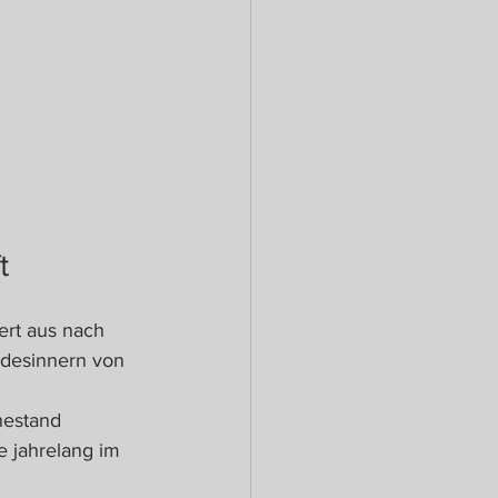
t
rt aus nach 
andesinnern von 
hestand 
e jahrelang im 