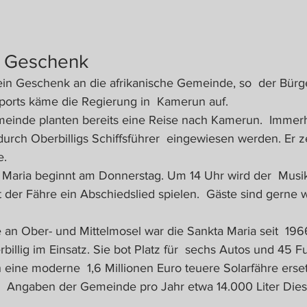
es Geschenk
 ein Geschenk an die afrikanische Gemeinde, so  der Bürge
ports käme die Regierung in  Kamerun auf. 
meinde planten bereits eine Reise nach Kamerun.  Immer
urch Oberbilligs Schiffsführer  eingewiesen werden. Er z
e.
 Maria beginnt am Donnerstag. Um 14 Uhr wird der  Musi
t der Fähre ein Abschiedslied spielen.  Gäste sind gerne 
e an Ober- und Mittelmosel war die Sankta Maria seit  19
billig im Einsatz. Sie bot Platz für  sechs Autos und 45 
eine moderne  1,6 Millionen Euro teuere Solarfähre erset
h  Angaben der Gemeinde pro Jahr etwa 14.000 Liter Diese