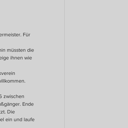
rmeister. Für 
hin müssten die 
eige ihnen wie 
kverein 
willkommen. 
66 zwischen 
Fußgänger. Ende 
zt. Die 
l ein und laufe 