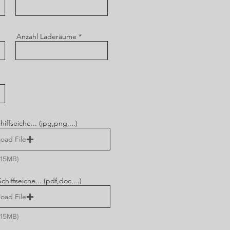
Anzahl Laderäume
iffseiche... (jpg,png,...)
oad File
 15MB)
hiffseiche... (pdf,doc,...)
oad File
 15MB)