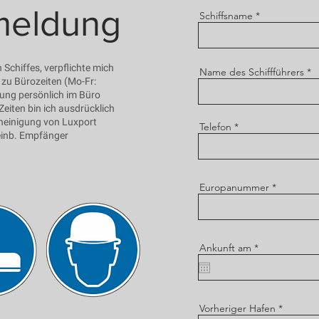
meldung
Schiffsname
 Schiffes, verpflichte mich
Name des Schiffführers
 zu Bürozeiten (Mo-Fr:
gung persönlich im Büro
eiten bin ich ausdrücklich
heinigung von Luxport
Telefon
einb. Empfänger
Europanummer
r
Ankunft am
*
e
q
u
i
r
e
Vorheriger Hafen
d