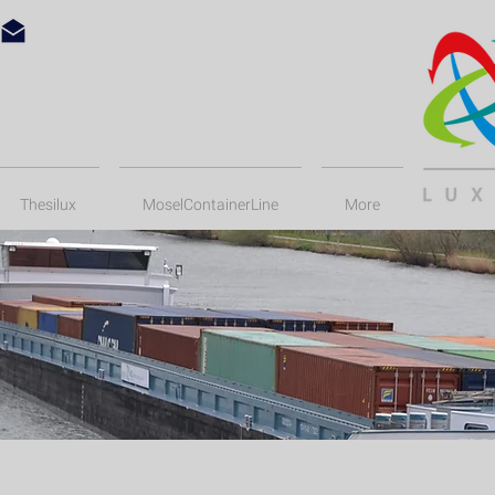
Thesilux
MoselContainerLine
More